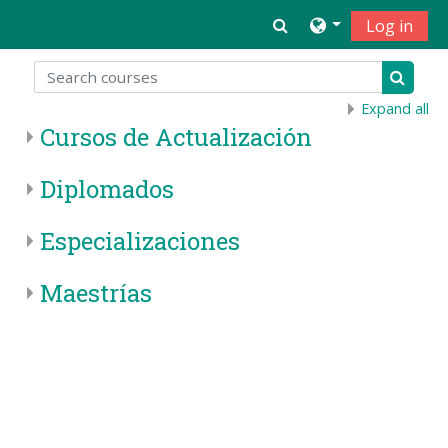
Skip to main content
Toggle search inpu
Log in
Search courses
Search 
Expand all
Cursos de Actualización
Diplomados
Especializaciones
Maestrías